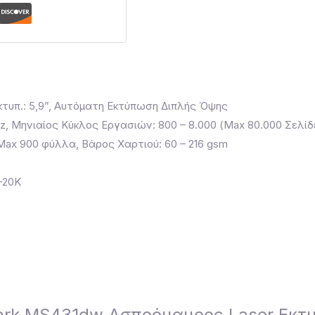
κτυπ.: 5,9”, Αυτόματη Εκτύπωση Διπλής Όψης
hz, Μηνιαίος Κύκλος Εργασιών: 800 – 8.000 (Max 80.000 Σελίδ
 Max 900 φύλλα, Βάρος Χαρτιού: 60 – 216 gsm
K-20K
exmark MS431dw Ασπρόμαυρος Laser Εκ