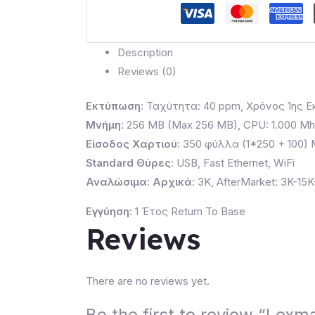
Α4,
με
Μονόχρωμη
Description
LCD
Reviews (0)
2
γραμμών
Εκτύπωση
: Ταχύτητα: 40 ppm, Χρόνος 1ης Ε
quantity
Μνήμη
: 256 MB (Max 256 MB), CPU: 1.000 M
Είσοδος Χαρτιού
: 350 φύλλα (1*250 + 100)
Standard Θύρες
: USB, Fast Ethernet, WiFi
Αναλώσιμα: Αρχικά
: 3K, AfterMarket: 3K-15
Εγγύηση
: 1 Έτος Return To Base
Reviews
There are no reviews yet.
Be the first to review “L