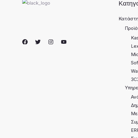
Κατηγο
Κατάστ
Προϊ
Ka
Le
Mic
So
Wa
3C
Υπηρε
Αν
Δη
Με
Συ
ER