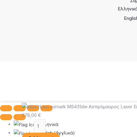
Συ
Ελληνικ
Englis
Lexmark MS431dw Ασπρόμαυρος Laser Ε
278,00
€
Lexmark
Ελληνικά
MS431dw
English
(
Αγγλικά
)