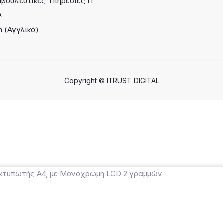
μβουλευτικές Υπηρεσίες ΙΤ
ά
h
(
Αγγλικά
)
Copyright ©
ITRUST DIGITAL
κτυπωτής Α4, με Μονόχρωμη LCD 2 γραμμών