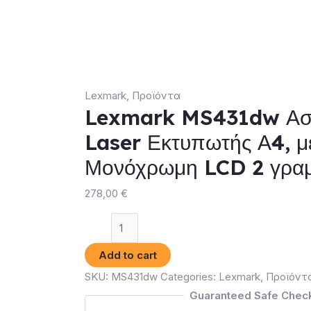
Lexmark
,
Προϊόντα
Lexmark MS431dw Ασ
Laser Εκτυπωτής Α4, μ
Μονόχρωμη LCD 2 γρα
278,00
€
Lexmark
MS431dw
Add to cart
Ασπρόμαυρος
SKU:
MS431dw
Categories:
Lexmark
,
Προϊόντ
Laser
Guaranteed Safe Chec
Εκτυπωτής