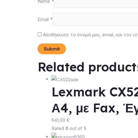
Name
*
Email
*
Αποθήκευσε το όνομά μου, email, και τον
Related product
Lexmark CX52
Α4, με Fax, Έ
641,00
€
Rated
0
out of 5