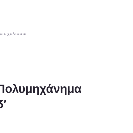
 θα σχολιάσω.
Πολυμηχάνημα
3′