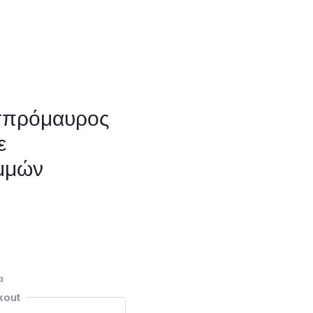
πρόμαυρος
ε
μμών
α
kout