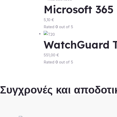
Microsoft 365 
5,10
€
Rated
0
out of 5
WatchGuard 
551,00
€
Rated
0
out of 5
Συγχρονές και αποδοτικ