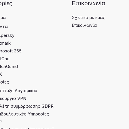
ρίες
Επικοινωνία
ημα
Σχετικά με εμάς
Επικοινωνία
όντα
spersky
xmark
rosoft 365
ftOne
tchGuard
X
σίες
άπτυξη Λογισμικού
μιουργία VPN
λέτη συμμόρφωσης GDPR
μβουλευτικές Υπηρεσίες
P